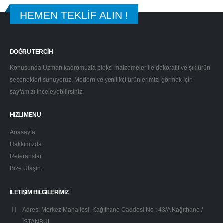
HEMEN TEKLİF ALIN !
DOĞRU TERCİH
Konusunda Uzman kadromuzla pleksi malzemeler ile dekoratif ve şık ürün
seçenekleri sunuyoruz. Modern ve yenilikçi ürünlerimizi görmek için
sayfamızı inceleyebilirsiniz.
HIZLI MENÜ
Anasayfa
Hakkımızda
Referanslar
Bize Ulaşın.
İLETIŞIM BILGILERIMIZ
Adres:
Merkez Mahallesi, Kağıthane Caddesi No : 43/A Kağıthane /
İSTANBUL