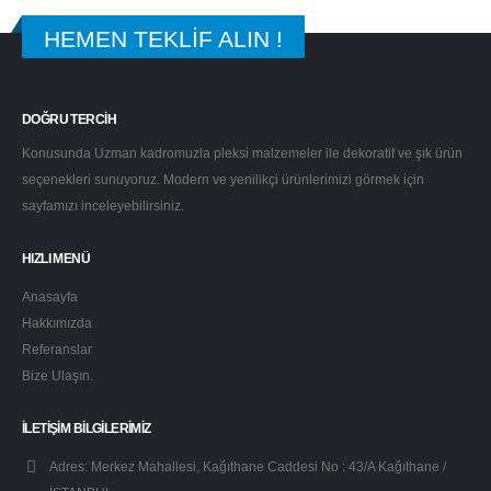
HEMEN TEKLİF ALIN !
DOĞRU TERCİH
Konusunda Uzman kadromuzla pleksi malzemeler ile dekoratif ve şık ürün
seçenekleri sunuyoruz. Modern ve yenilikçi ürünlerimizi görmek için
sayfamızı inceleyebilirsiniz.
HIZLI MENÜ
Anasayfa
Hakkımızda
Referanslar
Bize Ulaşın.
İLETIŞIM BILGILERIMIZ
Adres:
Merkez Mahallesi, Kağıthane Caddesi No : 43/A Kağıthane /